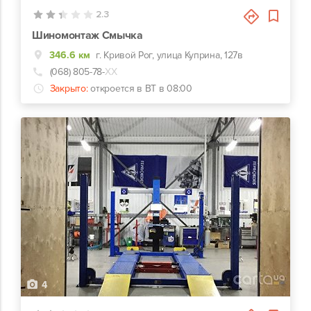
2.3
Шиномонтаж Смычка
346.6 км
г. Кривой Рог, улица Куприна, 127в
(068) 805-78-
ХХ
Закрыто:
откроется в ВТ в 08:00
4