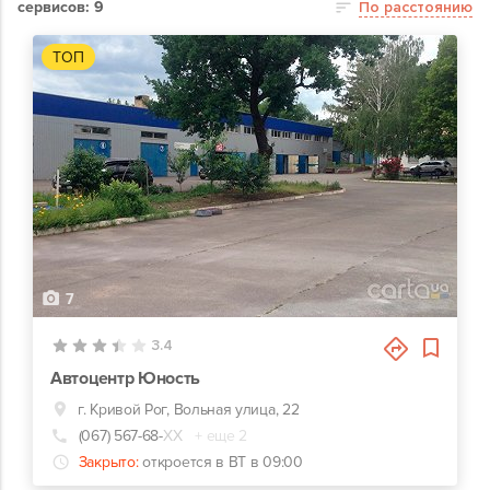
сервисов: 9
По расстоянию
ТОП
7
3.4
Автоцентр Юность
г. Кривой Рог, Вольная улица, 22
(067) 567-68-
ХХ
+ еще 2
Закрыто:
откроется в ВТ в 09:00