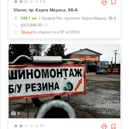
2.3
Vianor, пр. Карла Маркса, 98-А
348.7 км
г. Кривой Рог, проспект Карла Маркса, 98-А
(067) 844-35-
ХХ
Закрыто:
откроется в ВТ в 09:00
5
2.1