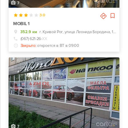
7
3.0
MOBIL 1
352.9 км
г. Кривой Рог, улица Леонида Бородича, 13, Новая почта № 2
(067) 621-26-
ХХ
Закрыто:
откроется в ВТ в 09:00
7