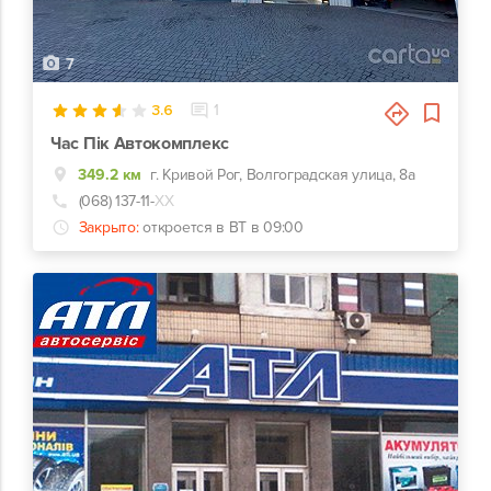
7
3.6
1
Час Пік Автокомплекс
349.2 км
г. Кривой Рог, Волгоградская улица, 8а
(068) 137-11-
ХХ
Закрыто:
откроется в ВТ в 09:00