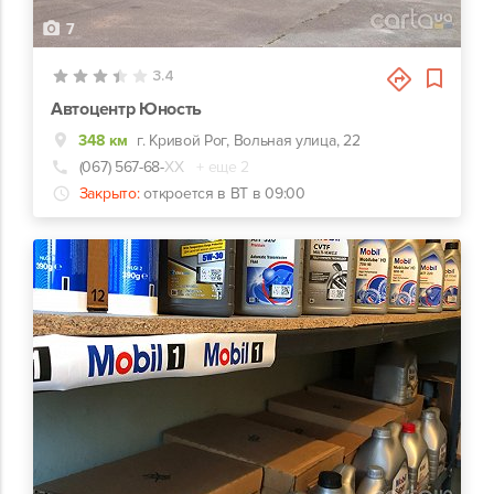
7
3.4
Автоцентр Юность
348 км
г. Кривой Рог, Вольная улица, 22
(067) 567-68-
ХХ
+ еще 2
Закрыто:
откроется в ВТ в 09:00