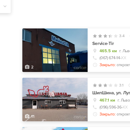
3.4
Service-Tir
465.5 км
г. Льв
(067) 674-14-
ХХ
Закрыто:
открое
2
3.1
ШипШина, ул. Луг
467.1 км
г. Льво
(096) 596-36-
ХХ
Закрыто:
открое
11