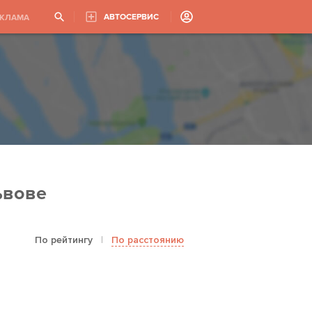
АВТОСЕРВИС
ЕКЛАМА
ьвове
По рейтингу
|
По расстоянию