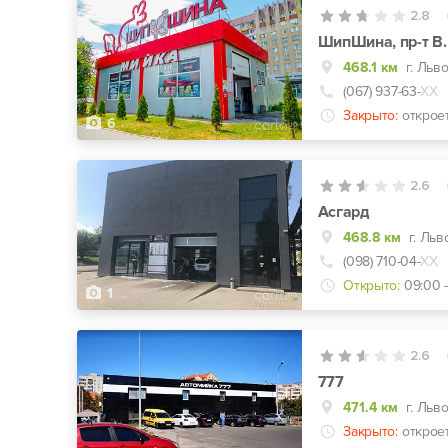
2.8
ШипШина, пр-т В.
468.1 км
г. Льв
(067) 937-63-
ХХ
Закрыто:
открое
6
2.6
Асгард
468.8 км
г. Льв
(098) 710-04-
ХХ
Открыто:
09:00 
1
2.6
777
471.4 км
г. Льво
Закрыто:
открое