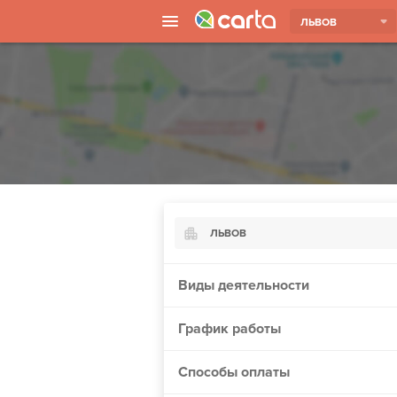
ЛЬВОВ
ЛЬВОВ
Киев
Виды деятельности
Харьков
График работы
Борисполь
Запорожье
Способы оплаты
Винница