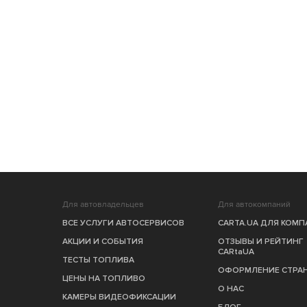
Для автовладельцев
Для автокомпаний
ВСЕ УСЛУГИ АВТОСЕРВИСОВ
CARTA.UA ДЛЯ КОМ
АКЦИИ И СОБЫТИЯ
ОТЗЫВЫ И РЕЙТИНГ
CARtaUA
ТЕСТЫ ТОПЛИВА
ОФОРМЛЕНИЕ СТРА
ЦЕНЫ НА ТОПЛИВО
О НАС
КАМЕРЫ ВИДЕОФИКСАЦИИ