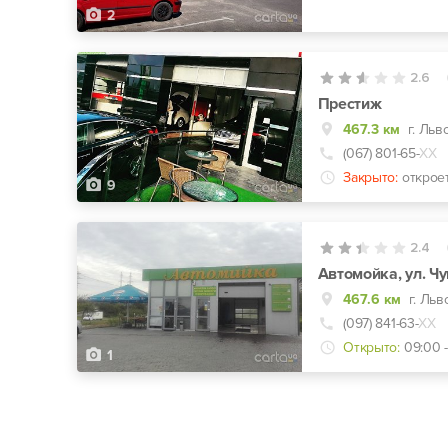
2
2.6
Престиж
467.3 км
г. Льв
(067) 801-65-
ХХ
Закрыто:
открое
9
2.4
Автомойка, ул. Ч
467.6 км
г. Льв
(097) 841-63-
ХХ
Открыто:
09:00 -
1