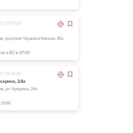
27.08.20
ов, проспект Червоної Калини, 35а
тся в ВС в 07:00
31.08.20
укарина, 24а
ов, ул. Чукарина, 24а
 21:00