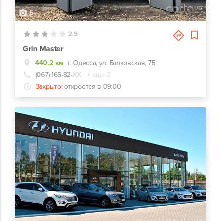
5
2.9
Grin Master
440.2 км
г. Одесса, ул. Балковская, 7Б
(067) 165-82-
ХХ
+ еще 2
Закрыто:
откроется в 09:00