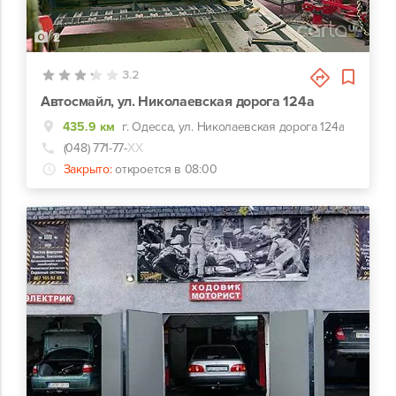
2
3.2
Автосмайл, ул. Николаевская дорога 124а
435.9 км
г. Одесса, ул. Николаевская дорога 124а
(048) 771-77-
ХХ
Закрыто:
откроется в 08:00