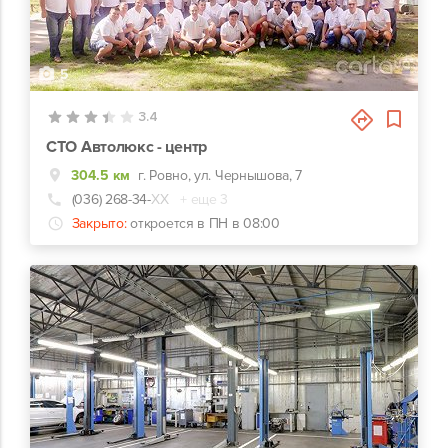
5
3.4
СТО Автолюкс - центр
304.5 км
г. Ровно, ул. Чернышова, 7
(036) 268-34-
ХХ
+ еще 3
Закрыто:
откроется в ПН в 08:00