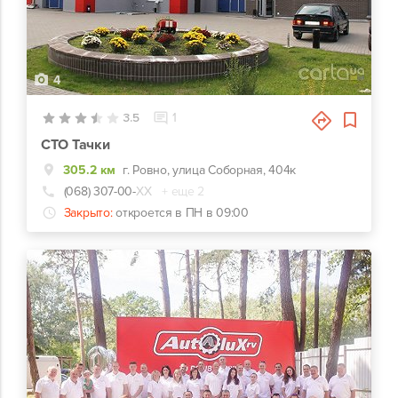
4
3.5
1
СТО Тачки
305.2 км
г. Ровно, улица Соборная, 404к
(068) 307-00-
ХХ
+ еще 2
Закрыто:
откроется в ПН в 09:00