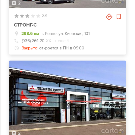
2
2.9
СТРОНГ-С
298.6 км
г. Ровно, ул. Киевская, 101
(036) 264-20-
ХХ
+ еще 4
Закрыто:
откроется в ПН в 09:00
2