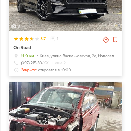
3
3.7
1
On Road
11.9 км
г. Киев, улица Васильковская, 2а, Новоселки (Киево-Святошинский р-н)
(097) 215-30-
ХХ
+ еще 2
Закрыто:
откроется в 10:00