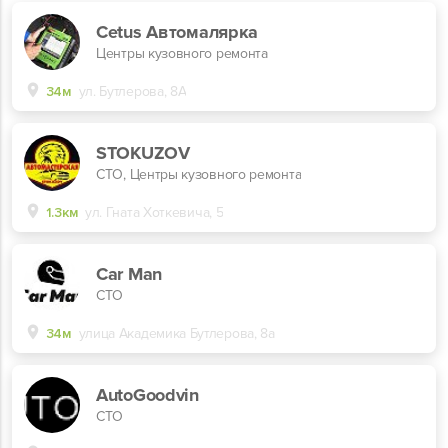
Cetus Автомалярка
Центры кузовного ремонта
34м
ул. Бутлерова, 8А
STOKUZOV
СТО, Центры кузовного ремонта
1.3км
ул. Гната Хоткевича, 5
Car Man
СТО
34м
улица Академика Бутлерова, 8а
AutoGoodvin
СТО