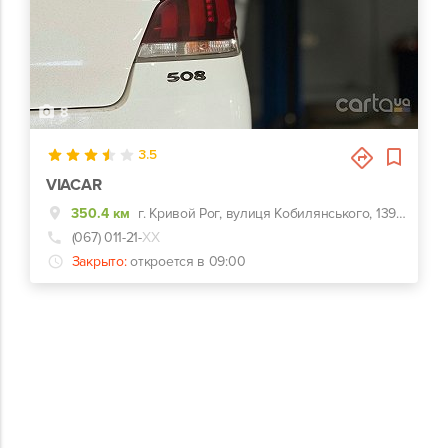
8
3.5
VIACAR
350.4 км
г. Кривой Рог, вулиця Кобилянського, 139К, 139К
(067) 011-21-
ХХ
Закрыто:
откроется в 09:00