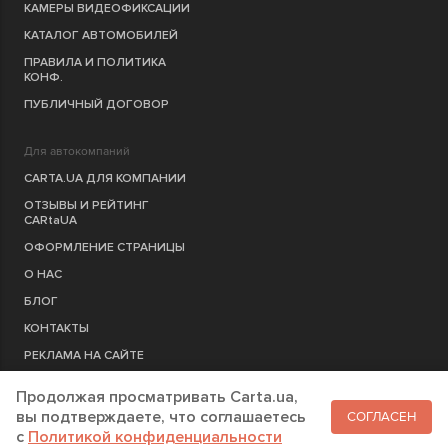
КАМЕРЫ ВИДЕОФИКСАЦИИ
КАТАЛОГ АВТОМОБИЛЕЙ
ПРАВИЛА И ПОЛИТИКА
КОНФ.
ПУБЛИЧНЫЙ ДОГОВОР
Для автокомпаний
CARTA.UA ДЛЯ КОМПАНИИ
ОТЗЫВЫ И РЕЙТИНГ
CARtaUA
ОФОРМЛЕНИЕ СТРАНИЦЫ
О НАС
БЛОГ
КОНТАКТЫ
РЕКЛАМА НА САЙТЕ
Продолжая просматривать Carta.ua,
РЕГИСТРАЦИЯ
КОМПАНИЮ
вы подтверждаете, что соглашаетесь
СОГЛАСЕН
c
Политикой конфиденциальности