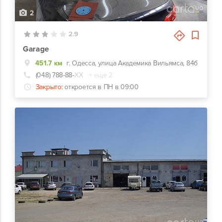
2
2.9
Garage
451.7 км
г. Одесса, улица Академика Вильямса, 84б
(048) 788-88-
ХХ
+ еще 2
Закрыто:
откроется в ПН в 09:00