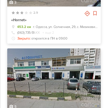
3
2.9
«Hornet»
453.2 км
г. Одесса, ул. Солнечная, 29, с. Мизикевича
(063) 735-51-
ХХ
+ еще 2
Закрыто:
откроется в ПН в 09:00
5