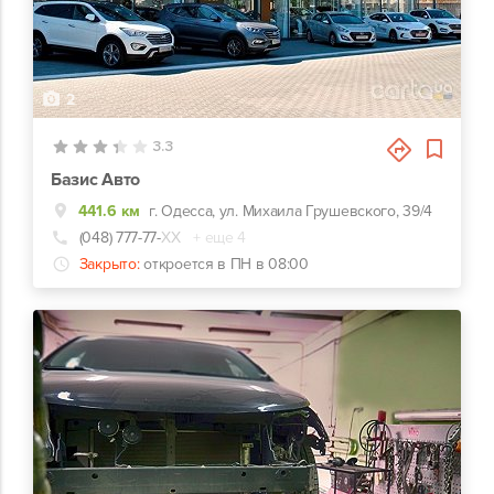
2
3.3
Базис Авто
441.6 км
г. Одесса, ул. Михаила Грушевского, 39/4
(048) 777-77-
ХХ
+ еще 4
Закрыто:
откроется в ПН в 08:00