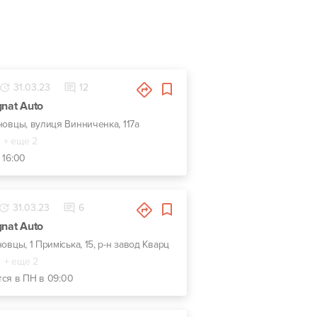
31.03.23
12
nat Auto
новцы, вулиця Винниченка, 117а
+ еще 2
 16:00
31.03.23
6
nat Auto
новцы, 1 Приміська, 15, р-н завод Кварц
+ еще 2
тся в ПН в 09:00