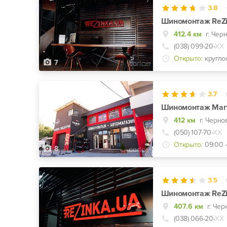
3.8
Шиномонтаж ReZi
412.4 км
г. Чер
(038) 099-20-
ХХ
Открыто:
кругло
7
3.7
Шиномонтаж Магна
412 км
(050) 107-70-
ХХ
Открыто:
09:00 -
8
3.5
Шиномонтаж ReZ
407.6 км
г. Чер
(038) 066-20-
ХХ