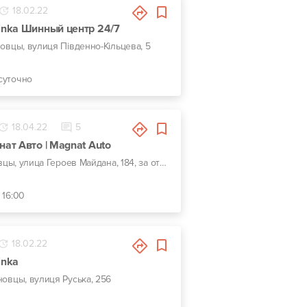
18.02.22
nka Шинный центр 24/7
новцы, вулиця Південно-Кільцева, 5
суточно
18.04.22
5
т Авто | Magnat Auto
г. Черновцы, улица Героев Майдана, 184, за отелем Турист
 16:00
18.02.22
inka
новцы, вулиця Руська, 256