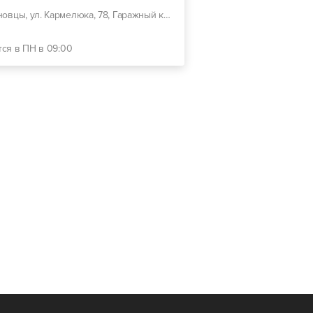
г. Черновцы, ул. Кармелюка, 78, Гаражный кооператив напротив грузового въезда на Кирпичный завод Черновцы
тся в ПН в 09:00