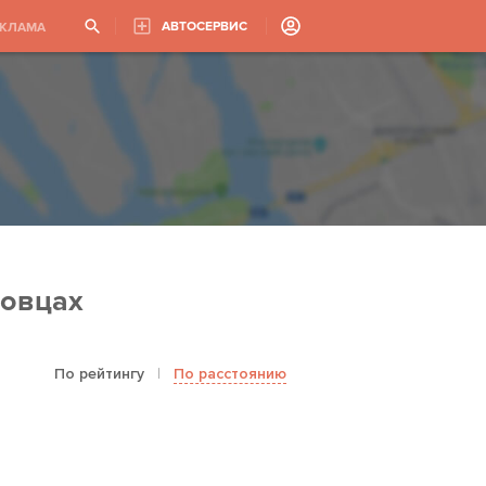
АВТОСЕРВИС
ЕКЛАМА
новцах
По рейтингу
|
По расстоянию