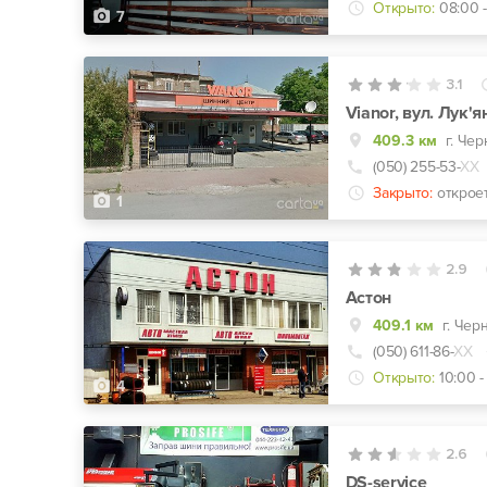
Открыто:
08:00 
7
3.1
Vianor, вул. Лук'я
409.3 км
г. Че
(050) 255-53-
ХХ
Закрыто:
открое
1
2.9
Астон
409.1 км
г. Чер
(050) 611-86-
ХХ
Открыто:
10:00 -
4
2.6
DS-service