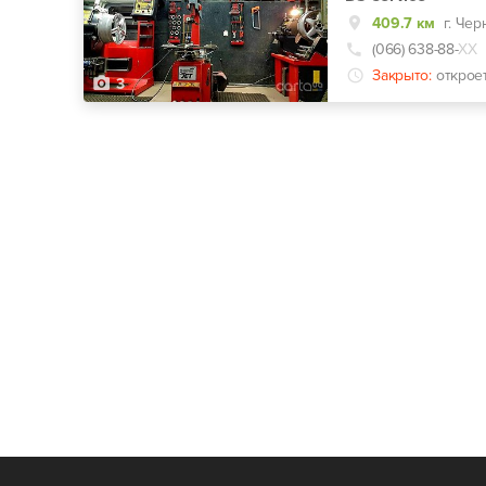
409.7 км
(066) 638-88-
ХХ
Закрыто:
открое
3