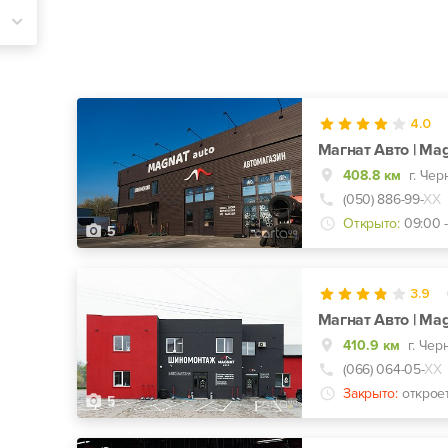
4.0
Магнат Авто | Mag
408.8 км
г. Чер
(050) 886-99-
ХХ
Открыто:
09:00 -
5
3.9
Магнат Авто | Mag
410.9 км
г. Чер
(066) 064-05-
ХХ
Закрыто:
открое
5