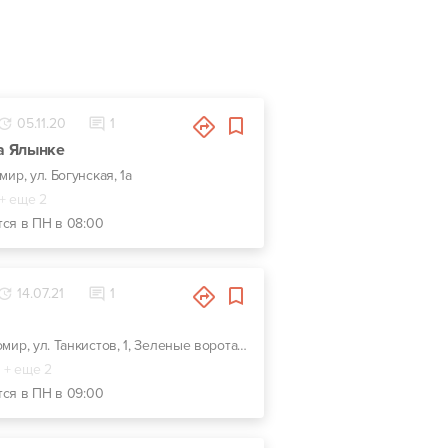
05.11.20
1
а Ялынке
мир, ул. Богунская, 1а
+ еще 2
тся в ПН в 08:00
14.07.21
1
г. Житомир, ул. Танкистов, 1, Зеленые ворота, синяя вывеска АвтоСпецЦентр
+ еще 2
тся в ПН в 09:00