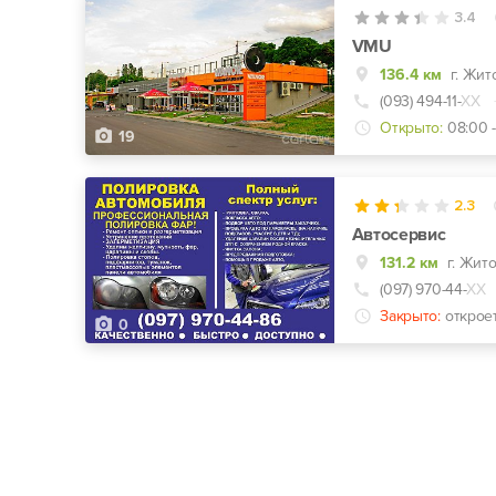
3.4
VMU
136.4 км
г. Жит
(093) 494-11-
ХХ
Открыто:
08:00 
19
2.3
Автосервис
131.2 км
(097) 970-44-
ХХ
Закрыто:
открое
0