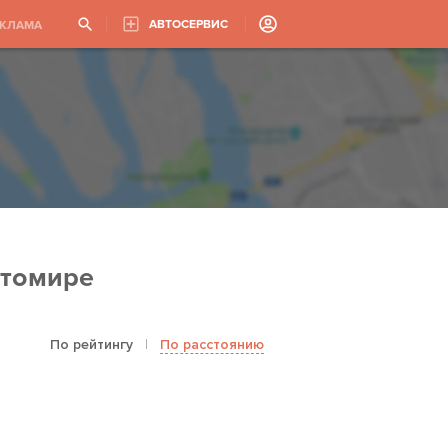
АВТОСЕРВИС
ЕКЛАМА
итомире
По рейтингу
|
По расстоянию