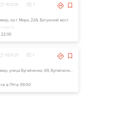
16.12.19
1
омир, пр-т. Мира, 22А, Богунский мост
+ еще 6
- 22:00
05.11.21
1
г. Житомир, улица Бугайченко, 69, Бугайченко 69
тся в ПН в 09:00