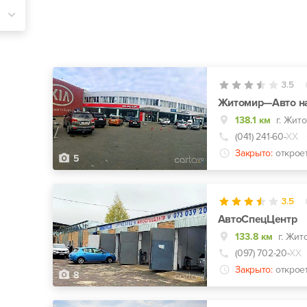
3.5
Житомир—Авто н
138.1 км
г. Жито
(041) 241-60-
ХХ
Закрыто:
открое
5
3.5
АвтоСпецЦентр
133.8 км
(097) 702-20-
ХХ
Закрыто:
открое
8