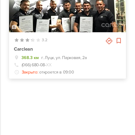
1
3.2
Carclean
368.3 км
г. Луцк, ул. Парковая, 2а
(066) 680-08-
ХХ
Закрыто:
откроется в 09:00