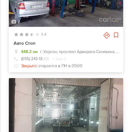
2
3.4
Авто Стоп
448.2 км
г. Херсон, проспект Адмирала Сенявина, 33
(055) 243-13-
ХХ
+ еще 2
Закрыто:
откроется в ПН в 09:00