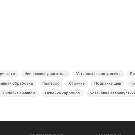
ия авто
Чип-тюнинг двигателя
Установка парктроника
Ре
ийная обработка
Пылесос
Стоянка
Подкачка шин
Г
Оклейка винилом
Оклейка карбоном
Установка автоакустик