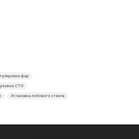
гулировка фар
рузовое СТО
и
Установка лобового стекла