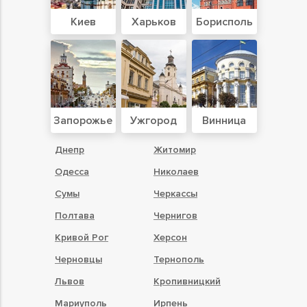
Киев
Харьков
Борисполь
Запорожье
Ужгород
Винница
Днепр
Житомир
Одесса
Николаев
Сумы
Черкассы
Полтава
Чернигов
Кривой Рог
Херсон
Черновцы
Тернополь
Львов
Кропивницкий
Мариуполь
Ирпень