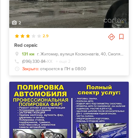
2
2.9
Red сервіс
131 км
г. Житомир, вулиця Космонавтів, 40, Смолянка
(096) 330-84-
ХХ
+ еще 2
Закрыто:
откроется в ПН в 08:00