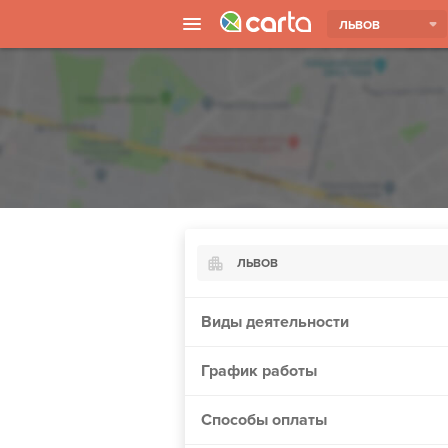
ЛЬВОВ
ЛЬВОВ
Киев
Виды деятельности
Харьков
График работы
Борисполь
Запорожье
Способы оплаты
Винница