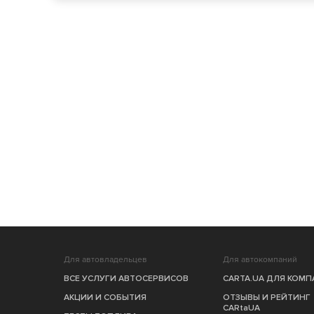
Для автовладельцев
Для автокомпаний
ВСЕ УСЛУГИ АВТОСЕРВИСОВ
CARTA.UA ДЛЯ КОМ
АКЦИИ И СОБЫТИЯ
ОТЗЫВЫ И РЕЙТИНГ
CARtaUA