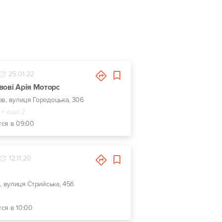
25.01.22
вові Арія Моторс
ов, вулиця Городоцька, 306
+ еще 2
тся в 09:00
12.11.20
в, вулиця Стрийська, 45б
ся в 10:00