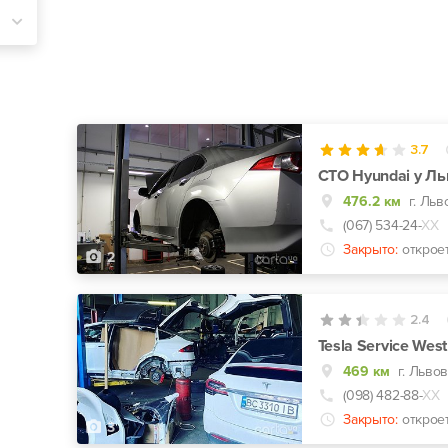
3.7
СТО Hyundai у Ль
476.2 км
г. Льв
(067) 534-24-
ХХ
Закрыто:
открое
2
2.4
Tesla Service West
469 км
г. Льво
(098) 482-88-
ХХ
Закрыто:
откроет
3