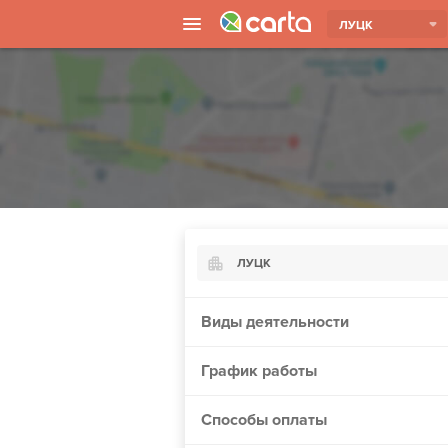
ЛУЦК
ЛУЦК
Киев
Виды деятельности
Харьков
График работы
Борисполь
Запорожье
Способы оплаты
Ужгород