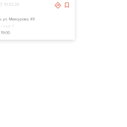
10.02.20
к, ул. Мамсурова, 49
+ еще 3
 19:00