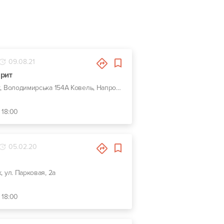
09.08.21
арит
г. Луцк, Володимирська 154А Ковель, Напротив Сервисный центр МВД 0742
 18:00
05.02.20
к, ул. Парковая, 2а
 18:00