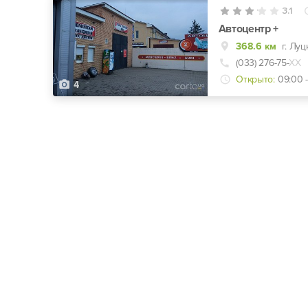
3.1
Автоцентр +
368.6 км
г. Луц
(033) 276-75-
ХХ
Открыто:
09:00 -
4