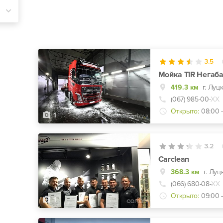
3.5
Мойка TIR Негаб
419.3 км
(067) 985-00-
ХХ
Открыто:
08:00 -
1
3.2
Carclean
368.3 км
г. Луц
(066) 680-08-
ХХ
Открыто:
09:00 -
1