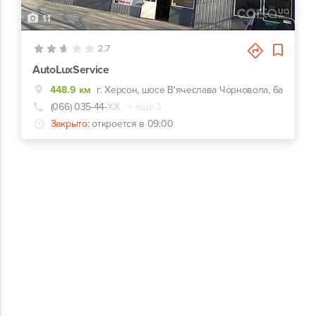
11
2.7
AutoLuxService
448.9 км
г. Херсон, шосе В'ячеслава Чорновола, 6а
(066) 035-44-
ХХ
+ еще 3
Закрыто:
откроется в 09:00