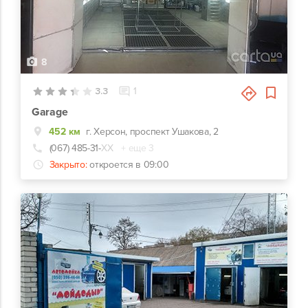
8
3.3
1
Garage
452 км
г. Херсон, проспект Ушакова, 2
(067) 485-31-
ХХ
+ еще 3
Закрыто:
откроется в 09:00