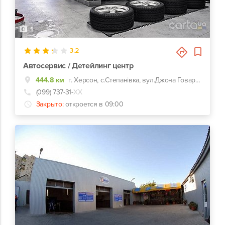
1
3.2
Автосервис / Детейлинг центр
444.8 км
г. Херсон, с.Степанівка, вул.Джона Говарда 99, гаражный кооператив "ОКТАН", с. Степановка
(099) 737-31-
ХХ
Закрыто:
откроется в 09:00