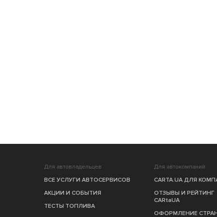
Для автовладельцев
Для автокомпаний
ВСЕ УСЛУГИ АВТОСЕРВИСОВ
CARTA.UA ДЛЯ КОМ
АКЦИИ И СОБЫТИЯ
ОТЗЫВЫ И РЕЙТИНГ
CARtaUA
ТЕСТЫ ТОПЛИВА
ОФОРМЛЕНИЕ СТРА