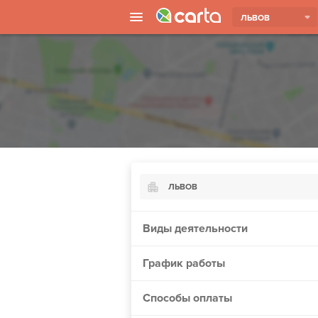
ЛЬВОВ
ЛЬВОВ
Киев
Виды деятельности
Харьков
График работы
Борисполь
Запорожье
Способы оплаты
Ужгород