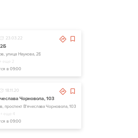
23.03.22
 2Б
ов, улица Наукова, 2Б
+ еще 2
тся в 09:00
18.11.20
'ячеслава Чорновола, 103
ов, проспект В'ячеслава Чорновола, 103
+ еще 4
тся в 09:00