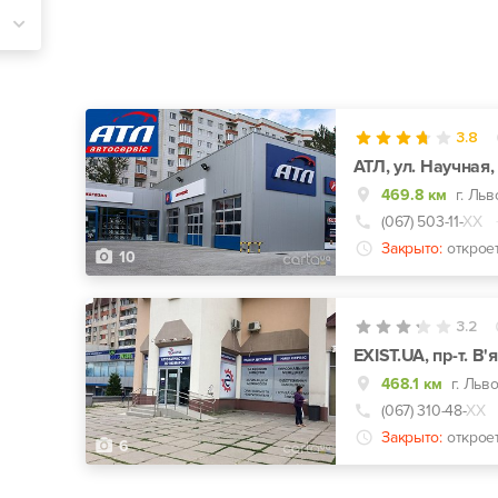
3.8
АТЛ, ул. Научная,
469.8 км
г. Льв
(067) 503-11-
ХХ
Закрыто:
открое
10
3.2
EXIST.UA, пр-т. В
468.1 км
г. Льв
(067) 310-48-
ХХ
Закрыто:
открое
6