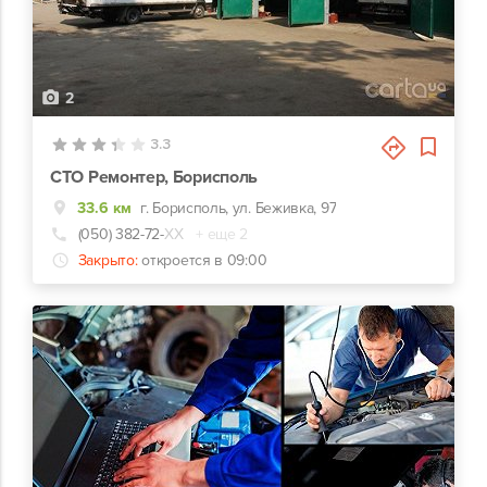
2
3.3
СТО Ремонтер, Борисполь
33.6 км
г. Борисполь, ул. Беживка, 97
(050) 382-72-
ХХ
+ еще 2
Закрыто:
откроется в 09:00