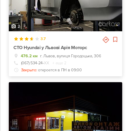
2
3.7
СТО Hyundai у Львові Арія Моторс
476.2 км
г. Львов, вулиця Городоцька, 306
(067) 534-24-
ХХ
+ еще 2
Закрыто:
откроется в ПН в 09:00