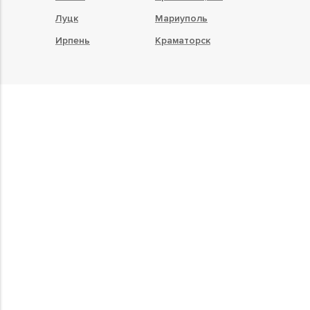
Луцк
Мариуполь
Ирпень
Краматорск