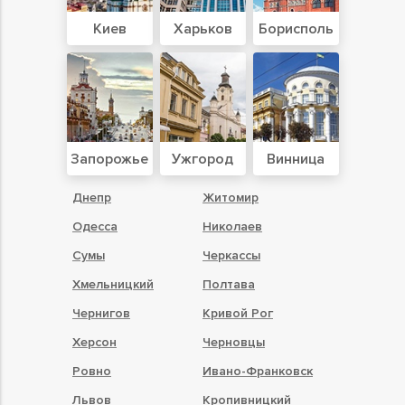
Киев
Харьков
Борисполь
Запорожье
Ужгород
Винница
Днепр
Житомир
Одесса
Николаев
Сумы
Черкассы
Хмельницкий
Полтава
Чернигов
Кривой Рог
Херсон
Черновцы
Ровно
Ивано-Франковск
Львов
Кропивницкий