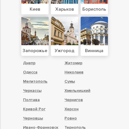
Киев
Харьков
Борисполь
Запорожье
Ужгород
Винница
Днепр
Житомир
Одесса
Николаев
Мелитополь
Сумы
Черкассы
Хмельницкий
Полтава
Чернигов
Кривой Рог
Херсон
Черновцы
Ровно
Ивано-Франковск
Тернополь