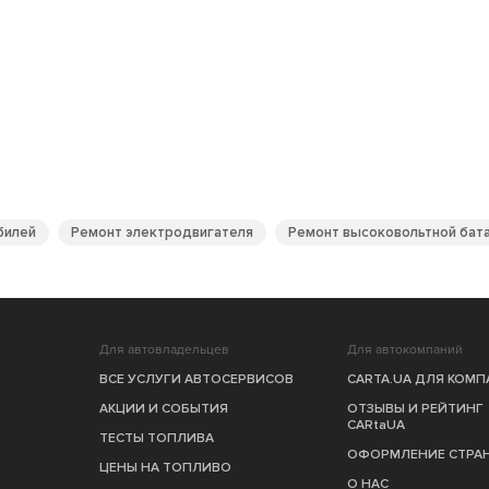
билей
Ремонт электродвигателя
Ремонт высоковольтной бат
Для автовладельцев
Для автокомпаний
ВСЕ УСЛУГИ АВТОСЕРВИСОВ
CARTA.UA ДЛЯ КОМ
АКЦИИ И СОБЫТИЯ
ОТЗЫВЫ И РЕЙТИНГ
CARtaUA
ТЕСТЫ ТОПЛИВА
ОФОРМЛЕНИЕ СТРА
ЦЕНЫ НА ТОПЛИВО
О НАС