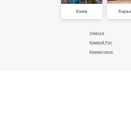
Киев
Харь
Одесса
Кривой Рог
Краматорск