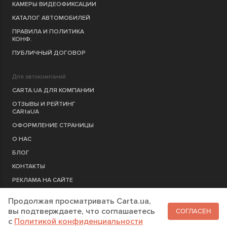
КАМЕРЫ ВИДЕОФИКСАЦИИ
КАТАЛОГ АВТОМОБИЛЕЙ
ПРАВИЛА И ПОЛИТИКА
КОНФ.
ПУБЛИЧНЫЙ ДОГОВОР
Для автокомпаний
CARTA.UA ДЛЯ КОМПАНИИ
ОТЗЫВЫ И РЕЙТИНГ
CARtaUA
ОФОРМЛЕНИЕ СТРАНИЦЫ
О НАС
БЛОГ
КОНТАКТЫ
РЕКЛАМА НА САЙТЕ
Продолжая просматривать Carta.ua,
РЕГИСТРАЦИЯ
КОМПАНИЮ
вы подтверждаете, что соглашаетесь
СОГЛАСЕН
c
Политикой конфиденциальности