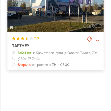
1
3.5
ПАРТНЕР
542.1 км
г. Краматорск, вулиця Олекси Тихого, 70а
(050) 197-71-
ХХ
Закрыто:
откроется в ПН в 08:00