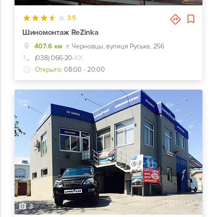
3.5
Шиномонтаж ReZinka
407.6 км
г. Черновцы, вулиця Руська, 256
(038) 066-20-
ХХ
Открыто:
08:00 - 20:00
3