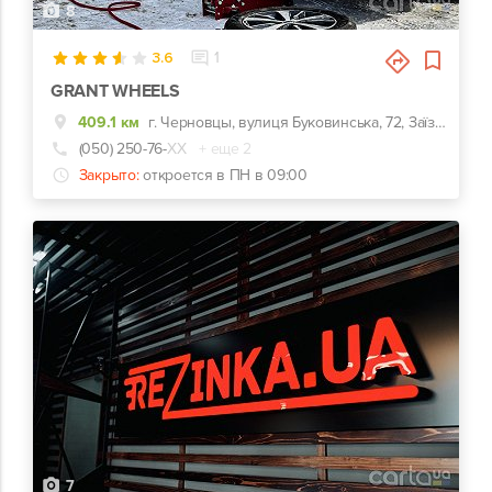
8
3.6
1
GRANT WHEELS
409.1 км
г. Черновцы, вулиця Буковинська, 72, Заїзд у гаражний кооператив
(050) 250-76-
ХХ
+ еще 2
Закрыто:
откроется в ПН в 09:00
7