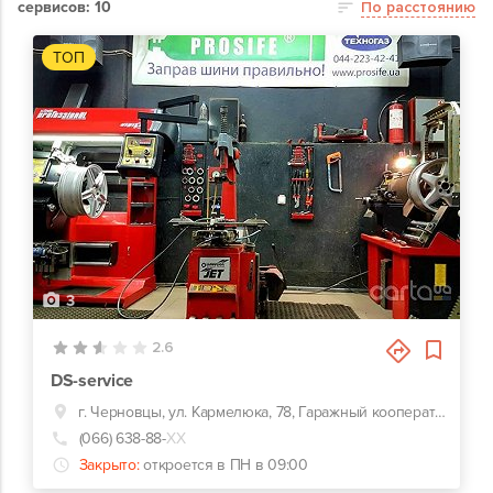
сервисов: 10
По расстоянию
ТОП
3
2.6
DS-service
г. Черновцы, ул. Кармелюка, 78, Гаражный кооператив напротив грузового въезда на Кирпичный завод Черновцы
(066) 638-88-
ХХ
Закрыто:
откроется в ПН в 09:00