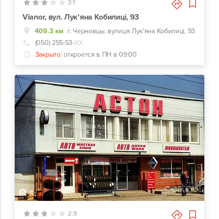
3.1
Vianor, вул. Лук'яна Кобилиці, 93
409.3 км
г. Черновцы, вулиця Лук'яна Кобилиці, 93
(050) 255-53-
ХХ
Закрыто:
откроется в ПН в 09:00
4
2.9