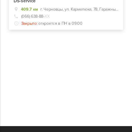
DS-service
409.7 км
г. Черновцы, ул. Кармелюка, 78, Гаражный кооператив напротив грузового въезда на Кирпичный завод Черновцы
(066) 638-88-
ХХ
Закрыто:
откроется в ПН в 09:00