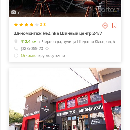
7
3.8
Шиномонтаж ReZinka Шинный центр 24/7
412.4 км
г. Черновцы, вулиця Південно-Кільцева, 5
(038) 099-20-
ХХ
Открыто:
круглосуточно