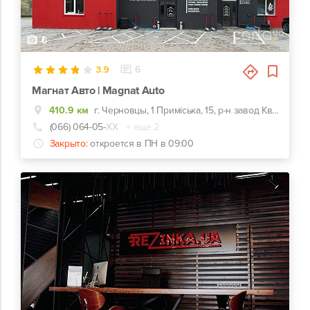
5
3.9
6
Магнат Авто | Magnat Auto
410.9 км
г. Черновцы, 1 Приміська, 15, р-н завод Кварц
(066) 064-05-
ХХ
+ еще 2
Закрыто:
откроется в ПН в 09:00