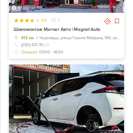
8
3.7
5
Шиномонтаж Магнат Авто | Magnat Auto
412 км
г. Черновцы, улица Героев Майдана, 184, за отелем Турист
(050) 107-70-
ХХ
Открыто:
09:00 - 16:00