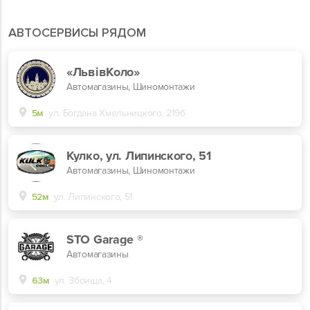
АВТОСЕРВИСЫ РЯДОМ
«ЛьвівКоло»
Автомагазины, Шиномонтажи
5м
ул. Богдана Хмельницкого, 219б
Кулко, ул. Липинского, 51
Автомагазины, Шиномонтажи
52м
ул. Липинского, 51
STO Garage ®
Автомагазины
63м
ул. Збоища, 4