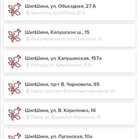
ШипШина, ул. Объездная, 27 А
Тернополь, вул.Об'їзна, 27 А
ШипШина, Калушское ш., 15
Ивано-Франковск, Калуське шосе, 15
ШипШина, ул. Капушанская, 157а
Ужгород, ул. Капушанская, 157а
ШипШина, пр-т В. Чорновола, 95
Львов, проспект В'ячеслава Чорновола, 95
ШипШина, ул. В. Короленко, 16
Львов, ул. Владимира Короленко, 16
ШипШина, ул. Луганская, 10а