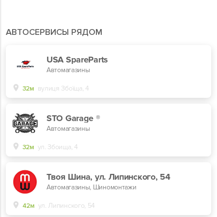
АВТОСЕРВИСЫ РЯДОМ
USA SpareParts
Автомагазины
32м
вулиця Збоїща, 4
STO Garage ®
Автомагазины
32м
ул. Збоища, 4
Твоя Шина, ул. Липинского, 54
Автомагазины, Шиномонтажи
42м
ул. Липинского, 54