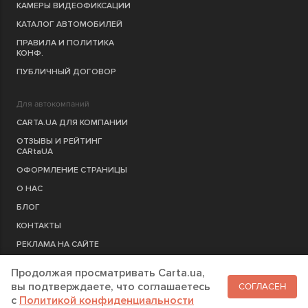
КАМЕРЫ ВИДЕОФИКСАЦИИ
КАТАЛОГ АВТОМОБИЛЕЙ
ПРАВИЛА И ПОЛИТИКА
КОНФ.
ПУБЛИЧНЫЙ ДОГОВОР
Для автокомпаний
CARTA.UA ДЛЯ КОМПАНИИ
ОТЗЫВЫ И РЕЙТИНГ
CARtaUA
ОФОРМЛЕНИЕ СТРАНИЦЫ
О НАС
БЛОГ
КОНТАКТЫ
РЕКЛАМА НА САЙТЕ
Продолжая просматривать Carta.ua,
РЕГИСТРАЦИЯ
КОМПАНИЮ
вы подтверждаете, что соглашаетесь
СОГЛАСЕН
c
Политикой конфиденциальности