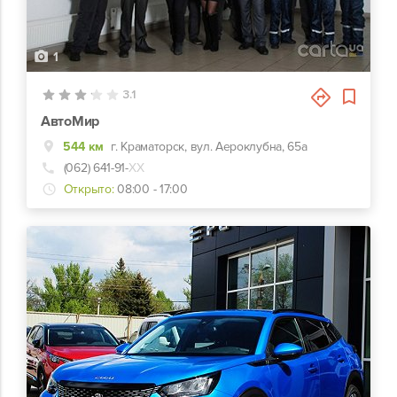
1
3.1
АвтоМир
544 км
г. Краматорск, вул. Аероклубна, 65а
(062) 641-91-
ХХ
Открыто:
08:00 - 17:00