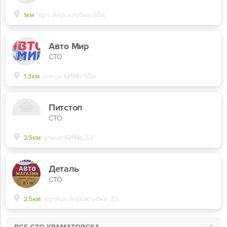
1км
вул. Аероклубна, 65а
Авто Мир
СТО
1.3км
улица КИМа, 65а
Питстоп
СТО
2.5км
улица КИМа, 33
Деталь
СТО
2.5км
вулиця Аероклубна, 33