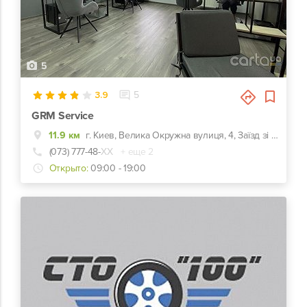
5
3.9
5
GRM Service
11.9 км
г. Киев, Велика Окружна вулиця, 4, Заїзд зі сторони Ельдорадо
(073) 777-48-
ХХ
+ еще 2
Открыто:
09:00 - 19:00