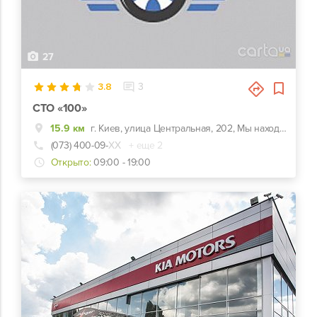
27
3.8
3
СТО «100»
15.9 км
г. Киев, улица Центральная, 202, Мы находимся на ОСОКОРКАХ- котеджный массив. От метро Славутич по Центральной улице 8 км (фасад). Сразу за 1 шлюзом.
(073) 400-09-
ХХ
+ еще 2
Открыто:
09:00 - 19:00