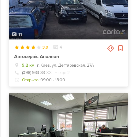
11
3.9
4
Автосервіс Аполлон
5.2 км
г. Киев, ул. Дегтярёвская, 27А
(098) 933-33-
ХХ
+ еще 2
Открыто:
09:00 - 18:00