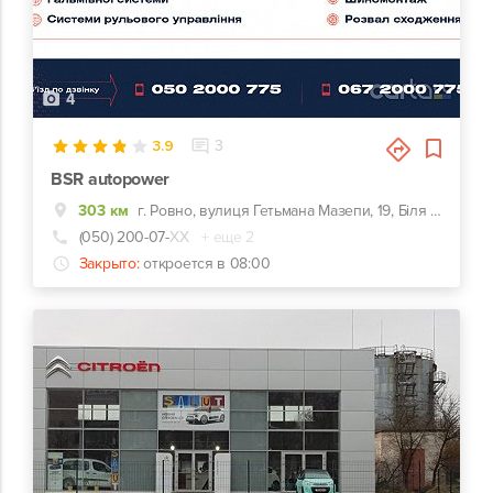
4
3.9
3
BSR autopower
303 км
г. Ровно, вулиця Гетьмана Мазепи, 19, Біля Центрального Продуктового ринку
(050) 200-07-
ХХ
+ еще 2
Закрыто:
откроется в 08:00