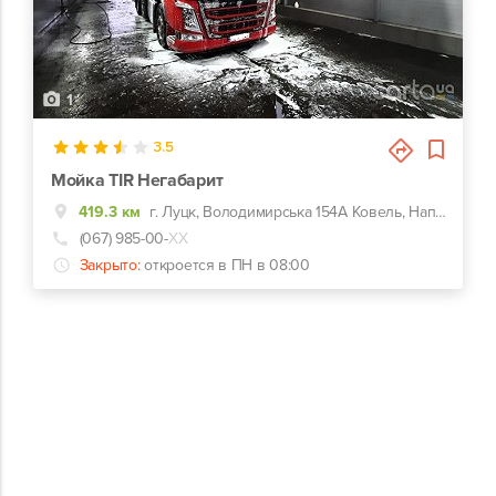
1
3.5
Мойка TIR Негабарит
419.3 км
г. Луцк, Володимирська 154А Ковель, Напротив Сервисный центр МВД 0742
(067) 985-00-
ХХ
Закрыто:
откроется в ПН в 08:00