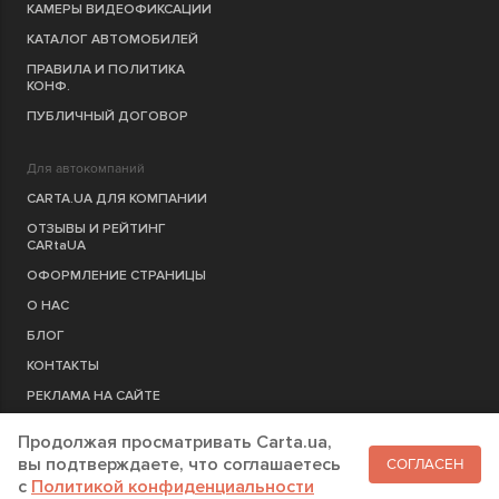
КАМЕРЫ ВИДЕОФИКСАЦИИ
КАТАЛОГ АВТОМОБИЛЕЙ
ПРАВИЛА И ПОЛИТИКА
КОНФ.
ПУБЛИЧНЫЙ ДОГОВОР
Для автокомпаний
CARTA.UA ДЛЯ КОМПАНИИ
ОТЗЫВЫ И РЕЙТИНГ
CARtaUA
ОФОРМЛЕНИЕ СТРАНИЦЫ
О НАС
БЛОГ
КОНТАКТЫ
РЕКЛАМА НА САЙТЕ
Продолжая просматривать Carta.ua,
РЕГИСТРАЦИЯ
КОМПАНИЮ
вы подтверждаете, что соглашаетесь
СОГЛАСЕН
c
Политикой конфиденциальности