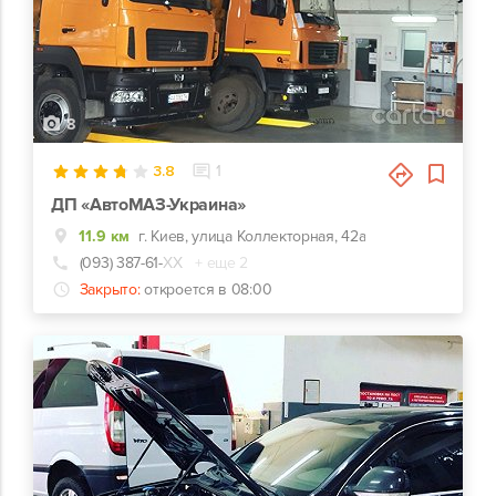
8
3.8
1
ДП «АвтоМАЗ-Украина»
11.9 км
г. Киев, улица Коллекторная, 42а
(093) 387-61-
ХХ
+ еще 2
Закрыто:
откроется в 08:00