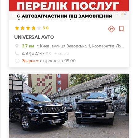
10
3.8
UNIVERSAL AVTO
3.7 км
г. Киев, вулиця Заводська, 1, Кооператив Лада «біля прохідної Шинного заводу
(097) 327-47-
ХХ
+ еще 2
Закрыто:
откроется в 09:00