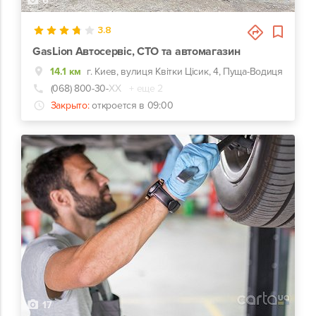
6
3.8
GasLion Автосервіс, СТО та автомагазин
14.1 км
г. Киев, вулиця Квітки Цісик, 4, Пуща-Водиця
(068) 800-30-
ХХ
+ еще 2
Закрыто:
откроется в 09:00
17