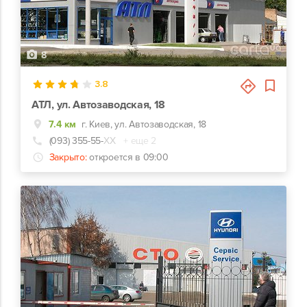
8
3.8
АТЛ, ул. Автозаводская, 18
7.4 км
г. Киев, ул. Автозаводская, 18
(093) 355-55-
ХХ
+ еще 2
Закрыто:
откроется в 09:00