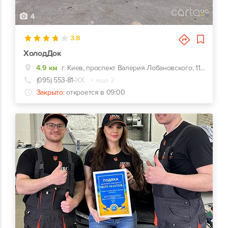
4
3.8
ХолодДок
4.9 км
г. Киев, проспект Валерия Лобановского, 115, Ориентир заправка УкрНафта. Заезд на заправку, с правой стороны в конце здания заезд на территорию предприятия.
(095) 553-81-
ХХ
+ еще 2
Закрыто:
откроется в 09:00