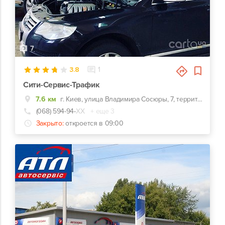
7
3.8
1
Сити-Сервис-Трафик
7.6 км
г. Киев, улица Владимира Сосюры, 7, территория автошколы
(068) 594-94-
ХХ
+ еще 3
Закрыто:
откроется в 09:00