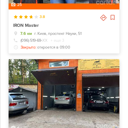
25
3.8
IRON Master
7.6 км
г. Киев, проспект Науки, 51
(096) 519-69-
ХХ
+ еще 3
Закрыто:
откроется в 09:00