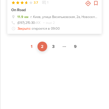
3.7
1
On Road
11.9 км
г. Киев, улица Васильковская, 2а, Новоселки (Киево-Святошинский р-н)
(097) 215-30-
ХХ
+ еще 2
Закрыто:
откроется в 09:00
...
1
2
3
9