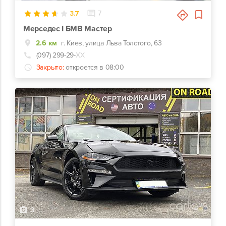
3.7
7
Мерседес І БМВ Мастер
2.6 км
г. Киев, улица Льва Толстого, 63
(097) 299-29-
ХХ
Закрыто:
откроется в 08:00
3