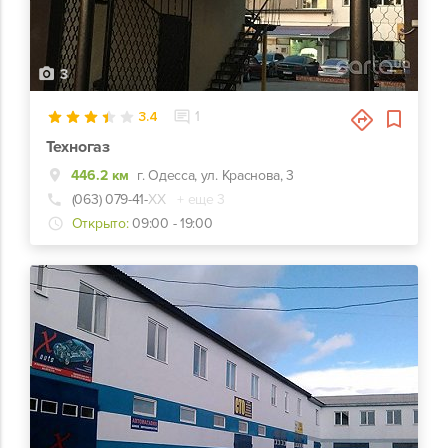
3
3.4
1
Техногаз
446.2 км
г. Одесса, ул. Краснова, 3
(063) 079-41-
ХХ
+ еще 3
Открыто:
09:00 - 19:00