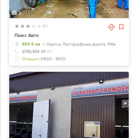
2
3.1
Люкс Авто
450.9 км
г. Одесса, Люстдорфська дорога, 166а
(098) 854-34-
ХХ
Открыто:
09:00 - 18:00