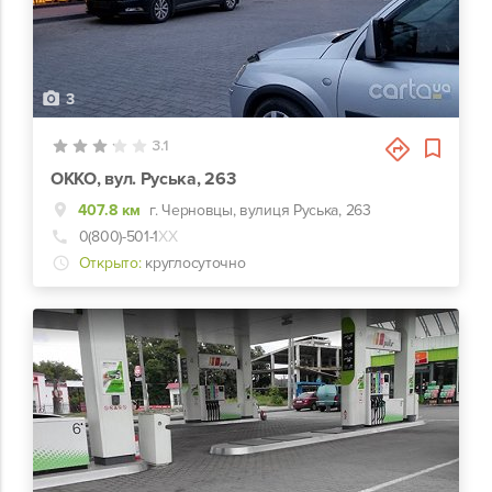
3
3.1
ОККО, вул. Руська, 263
407.8 км
г. Черновцы, вулиця Руська, 263
0(800)-501-1
ХХ
Открыто:
круглосуточно