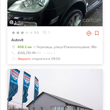
1
3.0
3
Autovit
408.3 км
г. Черновцы, улица Южнокольцевая, 48а
(066) 210-44-
ХХ
+ еще 2
Закрыто:
откроется в 09:00