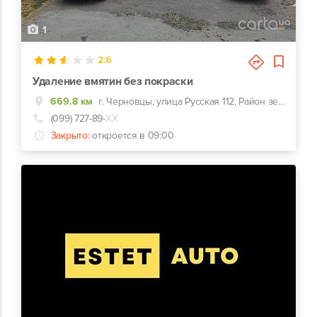
1
2.6
Удаление вмятин без покраски
669.8 км
г. Черновцы, улица Русская 112, Район зелёного базара
(099) 727-89-
ХХ
Закрыто:
откроется в 09:00