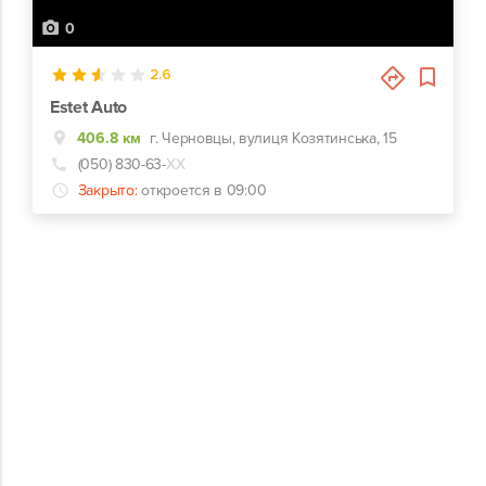
0
2.6
Estet Auto
406.8 км
г. Черновцы, вулиця Козятинська, 15
(050) 830-63-
ХХ
Закрыто:
откроется в 09:00