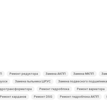
П
Ремонт редуктора
Замена АКПП
Замена МКПП
Зам
луоси
Замена пыльника ШРУС
Замена подвесного подшипника
идротрансформатора
Ремонт гидроблока
Ремонт вариатора
Ремонт карданов
Ремонт DSG
Ремонт гидроблока АКПП