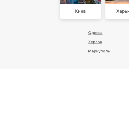
Киев
Харь
Одесса
Херсон
Мариуполь