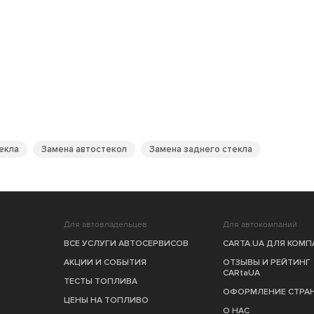
екла
Замена автостекол
Замена заднего стекла
Для автовладельцев
Для автокомпаний
ВСЕ УСЛУГИ АВТОСЕРВИСОВ
CARTA.UA ДЛЯ КОМ
АКЦИИ И СОБЫТИЯ
ОТЗЫВЫ И РЕЙТИНГ
CARtaUA
ТЕСТЫ ТОПЛИВА
ОФОРМЛЕНИЕ СТРА
ЦЕНЫ НА ТОПЛИВО
О НАС