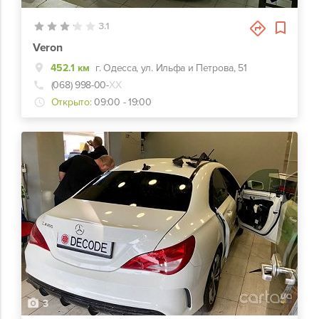
3.1
Veron
452.1 км
г. Одесса, ул. Ильфа и Петрова, 51
(068) 998-00-
ХХ
Открыто:
09:00 - 19:00
3