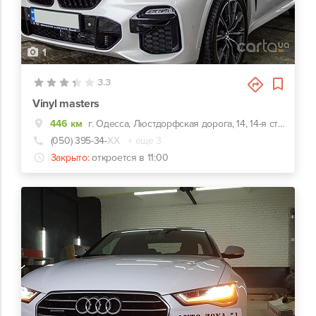
1
3.3
Vinyl masters
446 км
г. Одесса, Люстдорфская дорога, 14, 14-я станция Люстдорфской дороги, остановка Арсенал
(050) 395-34-
ХХ
+ еще 3
Закрыто:
откроется в 11:00