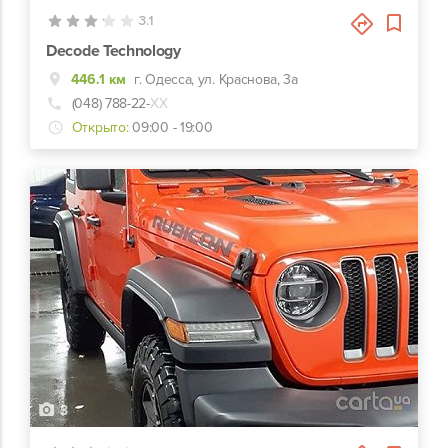
3.1
Decode Technology
446.1 км
г. Одесса, ул. Краснова, 3а
(048) 788-22-
ХХ
Открыто:
09:00 - 19:00
3