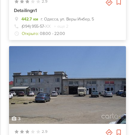
2.9
Detailingn1
442.7 км
г. Одесса, ул. Веры Инбер, 5
(094) 955-57-
ХХ
+ еще 2
Открыто:
08:00 - 22:00
3
2.9