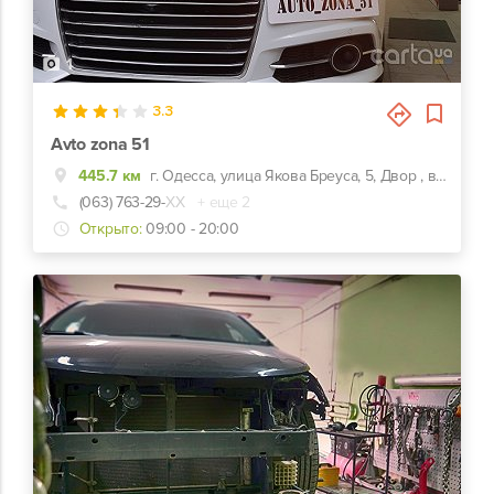
1
3.3
Avto zona 51
445.7 км
г. Одесса, улица Якова Бреуса, 5, Двор , второй бокс слева
(063) 763-29-
ХХ
+ еще 2
Открыто:
09:00 - 20:00