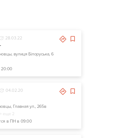
28.03.22
г
рновцы, вулиця Білоруська, 6
- 20:00
04.02.20
новцы, Главная ул., 265в
+ еще 2
тся в ПН в 09:00