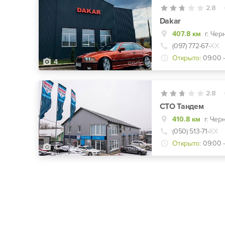
2.8
Dakar
407.8 км
г. Чер
(097) 772-67-
ХХ
Открыто:
09:00 -
4
2.8
СТО Тандем
410.8 км
г. Чер
(050) 513-71-
ХХ
Открыто:
09:00 -
4