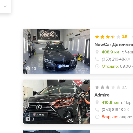
3.5
NewCar Детейлін
408.9 км
г. Че
(050) 210-48-
ХХ
Открыто:
09:00 
10
2.9
Admire
410.9 км
г. Чер
(050) 818-18-
ХХ
Закрыто:
открое
3