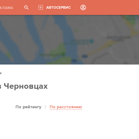
АВТОСЕРВИС
ЕКЛАМА
м
в Черновцах
По рейтингу
|
По расстоянию