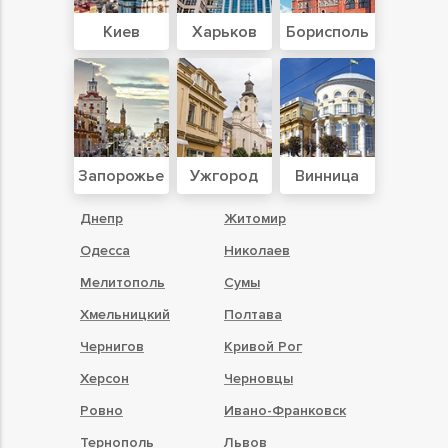
Киев
Харьков
Борисполь
Запорожье
Ужгород
Винница
Днепр
Житомир
Одесса
Николаев
Мелитополь
Сумы
Хмельницкий
Полтава
Чернигов
Кривой Рог
Херсон
Черновцы
Ровно
Ивано-Франковск
Тернополь
Львов