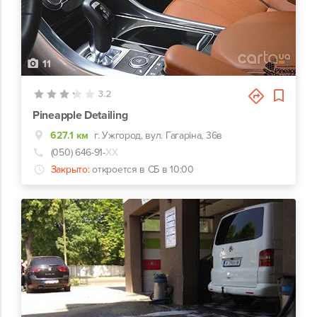
11
3.2
Pineapple Detailing
627.1 км
г. Ужгород, вул. Гагаріна, 36в
(050) 646-91-
ХХ
Закрыто:
откроется в СБ в 10:00