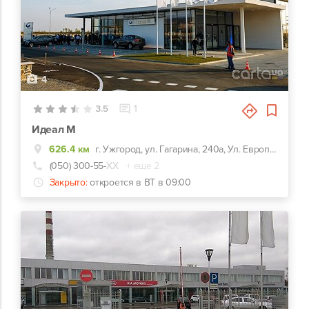
4
3.5
1
Идеал М
626.4 км
г. Ужгород, ул. Гагарина, 240а, Ул. Европейская 1, с. Баранинцы
(050) 300-55-
ХХ
+ еще 2
Закрыто:
откроется в ВТ в 09:00