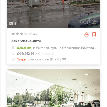
5
3.2
Закарпатье-Авто
626.6 км
г. Ужгород, вулиця Олександра Блистіва, 20
(031) 242-99-
ХХ
+ еще 2
Закрыто:
откроется в ВТ в 09:00