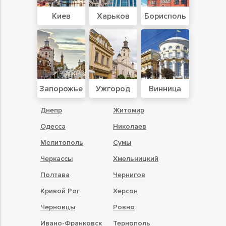
Киев
Харьков
Борисполь
Запорожье
Ужгород
Винница
Днепр
Житомир
Одесса
Николаев
Мелитополь
Сумы
Черкассы
Хмельницкий
Полтава
Чернигов
Кривой Рог
Херсон
Черновцы
Ровно
Ивано-Франковск
Тернополь