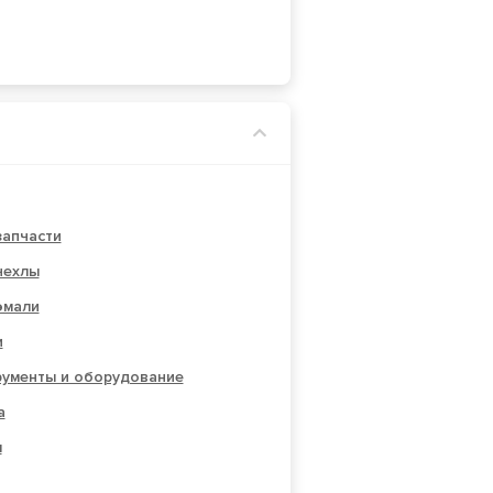
запчасти
чехлы
эмали
и
рументы и оборудование
а
ы