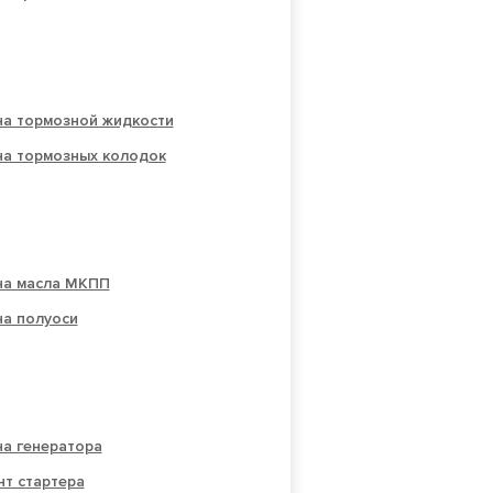
на тормозной жидкости
на тормозных колодок
на масла МКПП
на полуоси
на генератора
т стартера