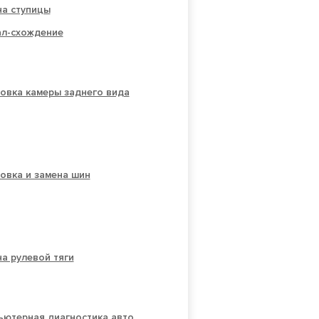
на ступицы
ал-схождение
овка камеры заднего вида
овка и замена шин
а рулевой тяги
ьютерная диагностика авто