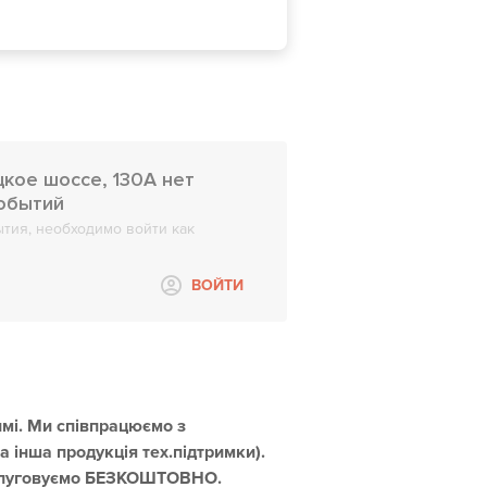
кое шоссе, 130А нет
событий
тия, необходимо войти как
ВОЙТИ
мі. Ми співпрацюємо з
а інша продукція тех.підтримки).
обслуговуємо БЕЗКОШТОВНО.