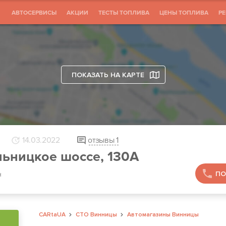
АВТОСЕРВИСЫ
АКЦИИ
ТЕСТЫ ТОПЛИВА
ЦЕНЫ ТОПЛИВА
Р
ПОКАЗАТЬ НА КАРТЕ
14.03.2022
отзывы
1
льницкое шоссе, 130А
ПО
н
CARtaUA
СТО Винницы
Автомагазины Винницы