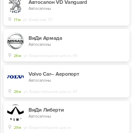
Автосалон VD Vanguard
Автосалоны
17м
ул. Киевская, 57
ВиДи Армада
Автосалоны
26м
ул. Бориспольское шоссе, 49
Volvo Car– Аеропорт
Автосалоны
26м
ул. Бориспольское шоссе, 47
ВиДи Либерти
Автосалоны
29м
ул. Бориспольское шоссе