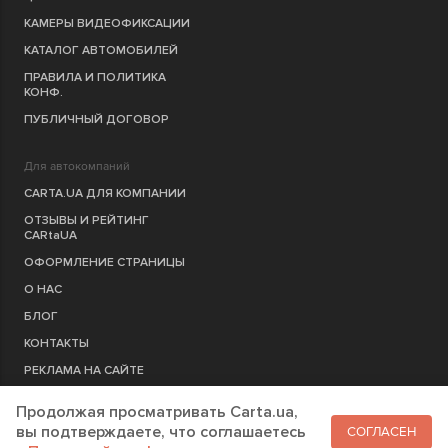
КАМЕРЫ ВИДЕОФИКСАЦИИ
КАТАЛОГ АВТОМОБИЛЕЙ
ПРАВИЛА И ПОЛИТИКА
КОНФ.
ПУБЛИЧНЫЙ ДОГОВОР
Для автокомпаний
CARTA.UA ДЛЯ КОМПАНИИ
ОТЗЫВЫ И РЕЙТИНГ
CARtaUA
ОФОРМЛЕНИЕ СТРАНИЦЫ
О НАС
БЛОГ
КОНТАКТЫ
РЕКЛАМА НА САЙТЕ
Продолжая просматривать Carta.ua,
РЕГИСТРАЦИЯ
КОМПАНИЮ
вы подтверждаете, что соглашаетесь
СОГЛАСЕН