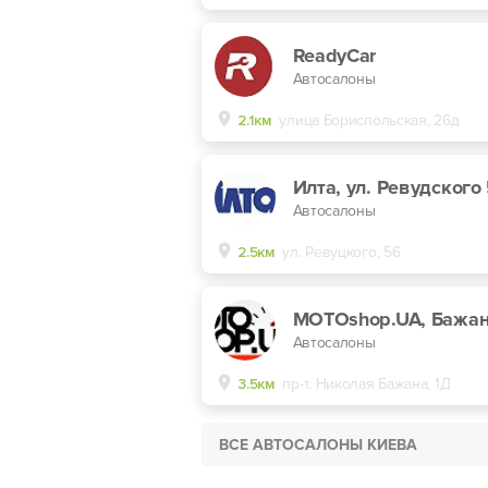
ReadyCar
Автосалоны
2.1км
улица Бориспольская, 26д
Илта, ул. Ревудского
Автосалоны
2.5км
ул. Ревуцкого, 56
MOTOshop.UA, Бажа
Автосалоны
3.5км
пр-т. Николая Бажана, 1Д
ВСЕ АВТОСАЛОНЫ КИЕВА