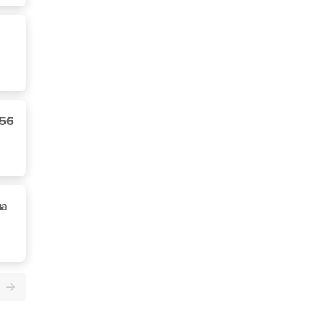
 56
на